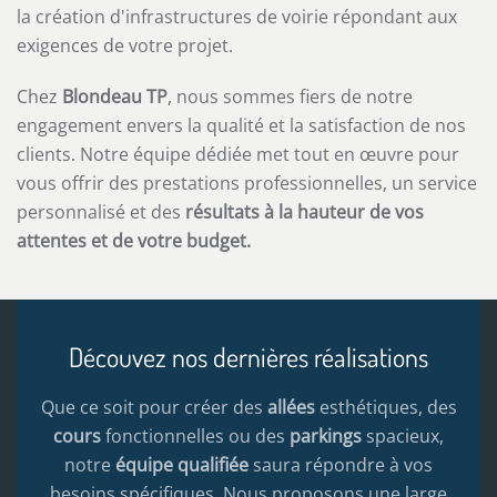
la création d'infrastructures de voirie répondant aux
exigences de votre projet.
Chez
Blondeau TP
, nous sommes fiers de notre
engagement envers la qualité et la satisfaction de nos
clients. Notre équipe dédiée met tout en œuvre pour
vous offrir des prestations professionnelles, un service
personnalisé et des
résultats à la hauteur de vos
attentes et de votre budget.
Découvez nos dernières réalisations
Que ce soit pour créer des
allées
esthétiques, des
cours
fonctionnelles ou des
parkings
spacieux,
notre
équipe qualifiée
saura répondre à vos
besoins spécifiques. Nous proposons une large