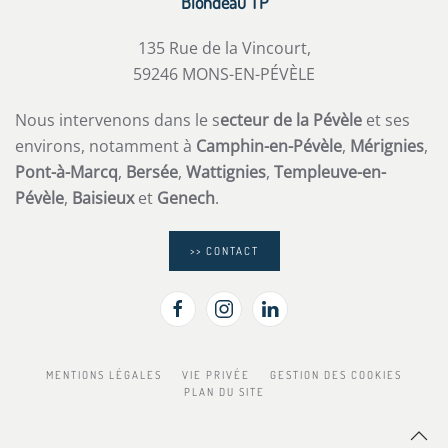
Blondeau TP
135 Rue de la Vincourt,
59246 MONS-EN-PÉVÈLE
Nous intervenons dans le s
ecteur de la Pévèle
et ses
environs, notamment à
Camphin-en-Pévèle
,
Mérignies
,
Pont-à-Marcq
,
Bersée
,
Wattignies
,
Templeuve-en-
Pévèle
,
Baisieux
et
Genech
.
>> CONTACT
MENTIONS LÉGALES
VIE PRIVÉE
GESTION DES COOKIES
PLAN DU SITE